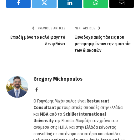
Facebook
Twitter
LinkedIn
WhatsApp
Email
PREVIOUS ARTICLE
NEXT ARTICLE
Επειδή μόνο το καλό φαγητό
Ξενοδοχειακές τάσεις που
δεν φθάνει
μεταμορφώνουν την εμπειρία
των διακοπών
Gregory Michopoulos
Facebook
Ο Γρηγόρης Μιχόπουλος είναι
Restaurant
Consultant
με τουριστικές σπουδές στην Ελλάδα
και
ΜΒΑ
από το
Schiller International
University
της Florida. Μοιράζει τον χρόνο του
ανάμεσα στις Η.Π.Α. και στην Ελλάδα κάνοντας
consulting σε αυτόνομα εστιατόρια και αλυσίδες