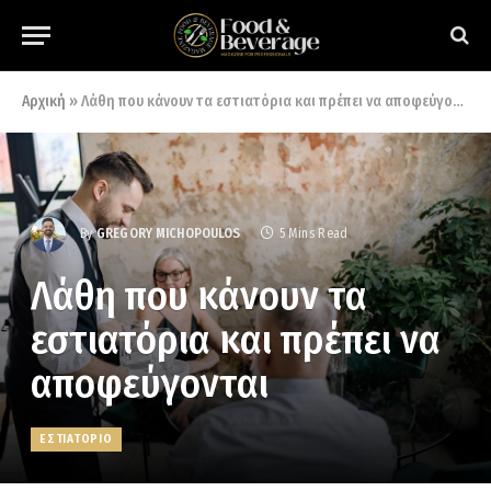
Αρχική
»
Λάθη που κάνουν τα εστιατόρια και πρέπει να αποφεύγονται
By
GREGORY MICHOPOULOS
5 Mins Read
Λάθη που κάνουν τα
εστιατόρια και πρέπει να
αποφεύγονται
ΕΣΤΙΑΤΟΡΙΟ