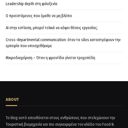
Leadership depth στη φιλοξενία
Ο προϊστάμενος που έμαθε να μη βλέπει
AI στην εστίαση, μπορεί τελικά να κόψει θέσεις εργασίας;
Cross-departmental communication: όταν τα silos καταστρέφουν την
εμπειρία που υποσχεθήκαμε
Μικροδιαχείριση – Όταν η φροντίδα γίνεται τροχοπέδη
ABOUT
Το blog αυτό απευθύνεται στους ανθρώπους που στελεχώνουν την
Τουριστική βιομηχανία και πιο συγκεκριμένα τον κλάδο του Food &