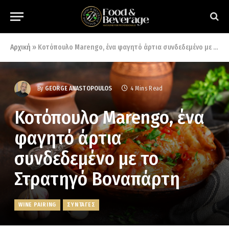
Αρχική
»
Κοτόπουλο Marengo, ένα φαγητό άρτια συνδεδεμένο με το Στρατηγό Βοναπάρτη
By
GEORGE ANASTOPOULOS
4 Mins Read
Κοτόπουλο Marengo, ένα
φαγητό άρτια
συνδεδεμένο με το
Στρατηγό Βοναπάρτη
WINE PAIRING
ΣΥΝΤΑΓΕΣ