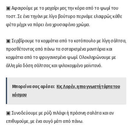
▣ Αφαιρούμε με το μαχαίρι μας την κόρα από το ψωμί του
τοστ. Σε ένα τηγάνι με λίγο βούτυρο περνάμε ελαφρώς κάθε
φέτα μέχρι να πάρει ένα χρυσαφένιο χρώμα.
▣ Σερβίρουμε τα κομμάτια από το κοτόπουλο με λίγη σάλτσα,
προσθέτοντας από πάνω τα σοταρισμένα μανιτάρια και
κομμάτια από το φρυγανισμένο ψωμί. Ολοκληρώνουμε με
άλλη μία δόση σάλτσας και ψιλοκομμένο μαϊντανό.
Μπορεί να σας αρέσει:
Κις Λορέν, η πιο γνωστή τάρτα του
κόσμου
▣ Συνοδεύουμε με ρύζι πιλάφι ή πράσινη σαλάτα και αν
επιθυμούμε, με ένα αυγό μάτι από πάνω.