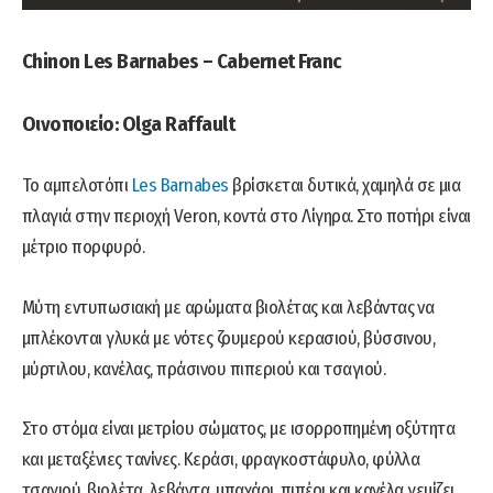
Chinon Les Barnabes – Cabernet Franc
Οινοποιείο: Olga Raffault
Το αμπελοτόπι
Les Barnabes
βρίσκεται δυτικά, χαμηλά σε μια
πλαγιά στην περιοχή Veron, κοντά στο Λίγηρα. Στο ποτήρι είναι
μέτριο πορφυρό.
Μύτη εντυπωσιακή με αρώματα βιολέτας και λεβάντας να
μπλέκονται γλυκά με νότες ζουμερού κερασιού, βύσσινου,
μύρτιλου, κανέλας, πράσινου πιπεριού και τσαγιού.
Στο στόμα είναι μετρίου σώματος, με ισορροπημένη οξύτητα
και μεταξένιες τανίνες. Κεράσι, φραγκοστάφυλο, φύλλα
τσαγιού, βιολέτα, λεβάντα, μπαχάρι, πιπέρι και κανέλα γεμίζει