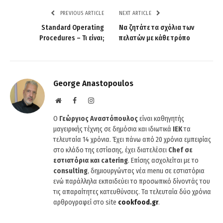
PREVIOUS ARTICLE
NEXT ARTICLE
Standard Operating
Να ζητάτε τα σχόλια των
Procedures – Τι είναι;
πελατών με κάθε τρόπο
George Anastopoulos
Website
Facebook
Instagram
O
Γεώργιος Αναστόπουλος
είναι καθηγητής
μαγειρικής τέχνης σε δημόσια και ιδιωτικά
ΙΕΚ
τα
τελευταία 14 χρόνια. Έχει πάνω από 20 χρόνια εμπειρίας
στο κλάδο της εστίασης, έχει διατελέσει
Chef σε
εστιατόρια και catering
. Επίσης ασχολείται με το
consulting
, δημιουργώντας νέα menu σε εστιατόρια
ενώ παράλληλα εκπαιδεύει το προσωπικό δίνοντάς του
τις απαραίτητες κατευθύνσεις. Τα τελευταία δύο χρόνια
αρθρογραφεί στο site
cookfood.gr
.