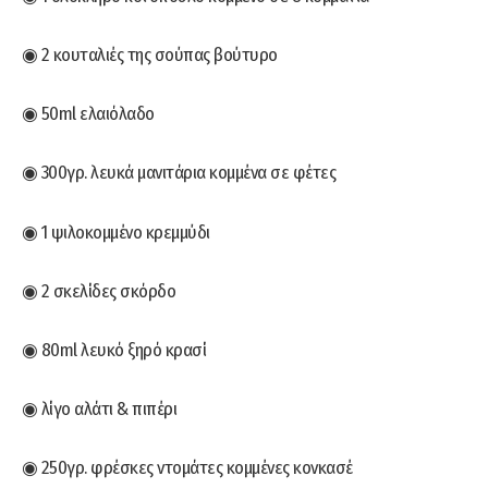
◉ 2 κουταλιές της σούπας βούτυρο
◉ 50ml ελαιόλαδο
◉ 300γρ. λευκά μανιτάρια κομμένα σε φέτες
◉ 1 ψιλοκομμένο κρεμμύδι
◉ 2 σκελίδες σκόρδο
◉ 80ml λευκό ξηρό κρασί
◉ λίγο αλάτι & πιπέρι
◉ 250γρ. φρέσκες ντομάτες κομμένες κονκασέ