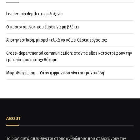
Leadership depth στη φιλοξενία
Ο προϊστάμενος που έμαθε να μη βλέπει
AI στην εστίαση, μπορεί τελικά να κόψει θέσεις εργασίας;
Cross-departmental communication: όταν τα silos καταστρέφουν την
εμπειρία που υποσχεθήκαμε
Μικροδιαχείριση – Όταν η φροντίδα γίνεται τροχοπέδη
ABOUT
Το blog αυτό απευθύνεται στους ανθρώπους που στελεχώνουν την