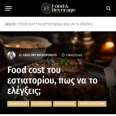
Αρχική
»
Food cost του εστιατορίου, πως να το ελέγξεις;
By
GREGORY MICHOPOULOS
5 Mins Read
Food cost του
εστιατορίου, πως να το
ελέγξεις;
ΕΚΠΑΙΔΕΥΣΗ
ΕΣΤΙΑΤΟΡΙΟ
ΚΟΣΤΟΛΟΓΙΟ
ΠΑΡΑΓΩΓΙΚΟΤΗΤΑ