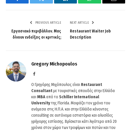
Facebook
Twitter
LinkedIn
WhatsApp
Email
PREVIOUS ARTICLE
NEXT ARTICLE
Εργασιακό περιβάλλον. Μας
Restaurant Waiter Job
δίνουν ενδείξεις οι κριτικές;
Description
Gregory Michopoulos
Facebook
Ο Γρηγόρης Μιχόπουλος είναι
Restaurant
Consultant
με τουριστικές σπουδές στην Ελλάδα
και
ΜΒΑ
από το
Schiller International
University
της Florida. Μοιράζει τον χρόνο του
ανάμεσα στις Η.Π.Α. και στην Ελλάδα κάνοντας
consulting σε αυτόνομα εστιατόρια και αλυσίδες
γρήγορης εστίασης. Βρίσκεται κάτι λιγότερο από 20
χρόνια στον χώρο των τροφίμων και ποτών και του