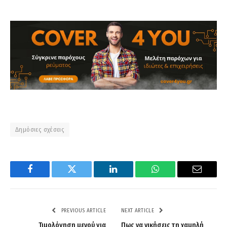
Δημόσιες σχέσεις
Facebook
Twitter
LinkedIn
WhatsApp
Email
PREVIOUS ARTICLE
NEXT ARTICLE
Τιμολόγηση μενού για
Πως να νικήσεις τη χαμηλή