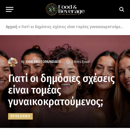
Αρχική
»
Γιατί οι δημόσιες σχέσεις είναι τομέας γυναικοκρατούμενος;
By
JOHN PROTOPAPADAKIS
2 Mins Read
Γιατί οι δημόσιες σχέσεις
είναι τομέας
γυναικοκρατούμενος;
ΠΡΟΣΩΠΙΚΟ