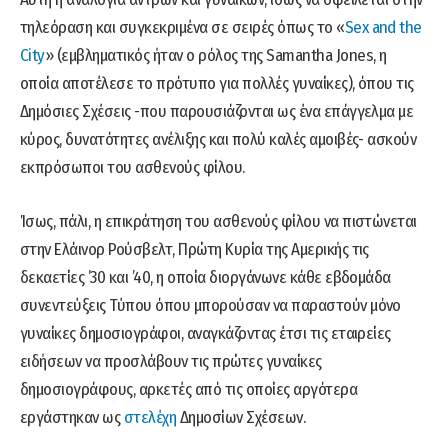
τηλεόραση και συγκεκριμένα σε σειρές όπως το «
Sex and the
City
» (εμβληματικός ήταν ο ρόλος της Samantha Jones, η
οποία αποτέλεσε το πρότυπο για πολλές γυναίκες), όπου τις
Δημόσιες Σχέσεις -που παρουσιάζονται ως ένα επάγγελμα με
κύρος, δυνατότητες ανέλιξης και πολύ καλές αμοιβές- ασκούν
εκπρόσωποι του ασθενούς φίλου.
Ίσως, πάλι, η επικράτηση του ασθενούς φίλου να πιστώνεται
στην Ελάινορ Ρούσβελτ, Πρώτη Κυρία της Αμερικής τις
δεκαετίες ’30 και ’40, η οποία διοργάνωνε κάθε εβδομάδα
συνεντεύξεις Τύπου όπου μπορούσαν να παραστούν μόνο
γυναίκες δημοσιογράφοι, αναγκάζοντας έτσι τις εταιρείες
ειδήσεων να προσλάβουν τις πρώτες γυναίκες
δημοσιογράφους, αρκετές από τις οποίες αργότερα
εργάστηκαν ως
στελέχη
Δημοσίων Σχέσεων.