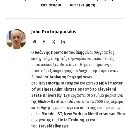
εστιατόριο
αυτοεκτίμηση
John Protopapadakis
Website
Facebook
X
LinkedIn
(Twitter)
O
Ιωάννης Πρωτοπαπαδάκης
είναι συγγραφέας,
καθηγητής, εισηγητής σεμιναρίων και εκπαιδευτής
προσωπικού ξενοδοχείων σε θέματα μάρκετινγκ,
ποιοτικής εξυπηρέτησης και διαχείρισης παραπόνων.
Σπούδασε
Διοίκηση Επιχειρήσεων
στο
Πανεπιστήμιο Πειραιά
και κατέχει
MBA (Master
of Business Administration)
από το
Cleveland
State University
. Έχει εργαστεί στο τμήμα μάρκετινγκ
της
Misko-Barilla
, καθώς και από το 2000 έως σήμερα,
ως καθηγητής μάρκετινγκ και ποιοτικής εξυπηρέτησης,
σε
Le Monde, IST, New York
και
Mediterranean
. Είναι
συνεργάτης της
HotelTraining.gr
και
του
Traveldailynews
.