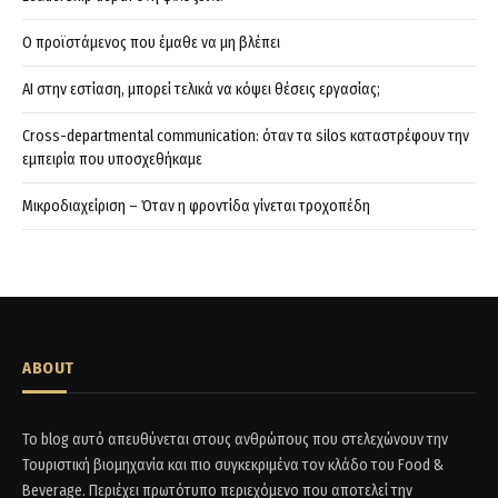
Ο προϊστάμενος που έμαθε να μη βλέπει
AI στην εστίαση, μπορεί τελικά να κόψει θέσεις εργασίας;
Cross-departmental communication: όταν τα silos καταστρέφουν την
εμπειρία που υποσχεθήκαμε
Μικροδιαχείριση – Όταν η φροντίδα γίνεται τροχοπέδη
ABOUT
Το blog αυτό απευθύνεται στους ανθρώπους που στελεχώνουν την
Τουριστική βιομηχανία και πιο συγκεκριμένα τον κλάδο του Food &
Beverage. Περιέχει πρωτότυπο περιεχόμενο που αποτελεί την