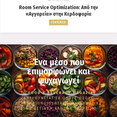
Room Service Optimization: Από την
«Αγγαρεία» στην Κερδοφορία
FEATURED
Ένα μέσο που
επιμορφώνει και
ψυχαγωγεί
ΤΟ
FOOD & BEVERAGE MAGAZINE
ΑΠΕΥΘΥΝΕΤΑΙ ΣΕ ΟΛΟΥΣ ΟΣΟΥΣ
ΔΡΑΣΤΗΡΙΟΠΟΙΟΥΝΤΑΙ ΕΠΑΓΓΕΛΜΑΤΙΚΑ
ΣΤΗΝ ΕΣΤΙΑΣΗ ΚΑΙ ΤΟΝ ΤΟΥΡΙΣΜΟ