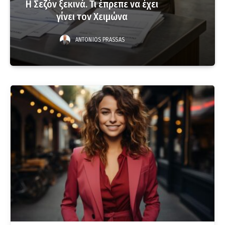
Η Σεζόν ξεκινά. Τι έπρεπε να έχει
γίνει τον Χειμώνα
ANTONIOS PRASSAS