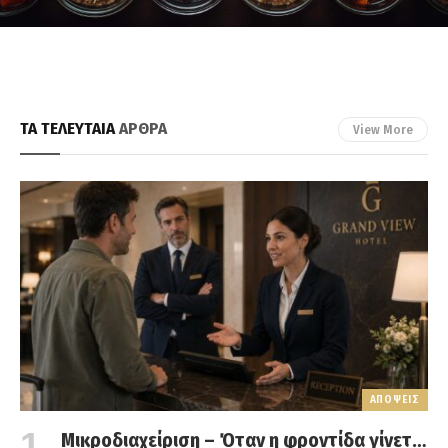
ΤΑ ΤΕΛΕΥΤΑΙΑ
ΑΡΘΡΑ
View More
ΑΠΟΨΕΙΣ
Μικροδιαχείριση – Όταν η φροντίδα γίνεται