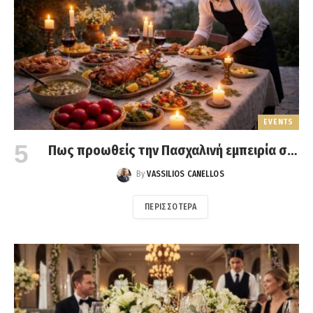
EVENTS
Πως προωθείς την Πασχαλινή εμπειρία σε
Έλληνες και ξένους
By
VASSILIOS CANELLOS
ΠΕΡΙΣΣΌΤΕΡΑ