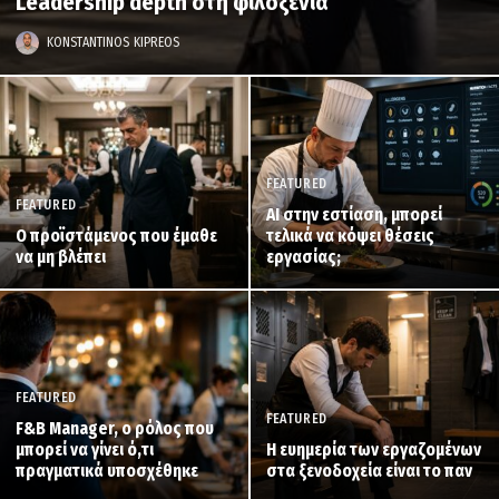
Leadership depth στη φιλοξενία
KONSTANTINOS KIPREOS
FEATURED
FEATURED
AI στην εστίαση, μπορεί
Ο προϊστάμενος που έμαθε
τελικά να κόψει θέσεις
να μη βλέπει
εργασίας;
FEATURED
FEATURED
F&B Manager, ο ρόλος που
μπορεί να γίνει ό,τι
Η ευημερία των εργαζομένων
πραγματικά υποσχέθηκε
στα ξενοδοχεία είναι το παν