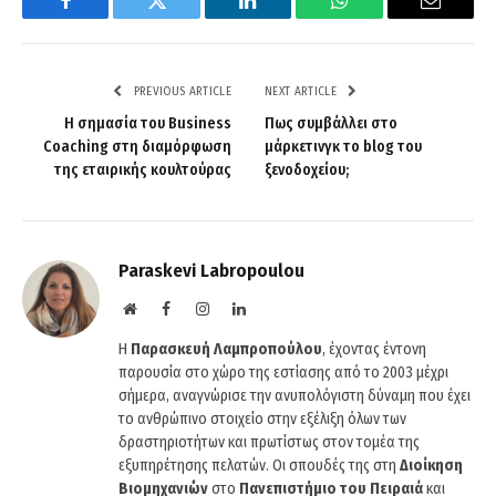
Facebook
Twitter
LinkedIn
WhatsApp
Email
PREVIOUS ARTICLE
NEXT ARTICLE
Η σημασία του Business
Πως συμβάλλει στο
Coaching στη διαμόρφωση
μάρκετινγκ το blog του
της εταιρικής κουλτούρας
ξενοδοχείου;
Paraskevi Labropoulou
Website
Facebook
Instagram
LinkedIn
Η
Παρασκευή Λαμπροπούλου
, έχοντας έντονη
παρουσία στο χώρο της εστίασης από το 2003 μέχρι
σήμερα, αναγνώρισε την ανυπολόγιστη δύναμη που έχει
το ανθρώπινο στοιχείο στην εξέλιξη όλων των
δραστηριοτήτων και πρωτίστως στον τομέα της
εξυπηρέτησης πελατών. Οι σπουδές της στη
Διοίκηση
Βιομηχανιών
στο
Πανεπιστήμιο του Πειραιά
και