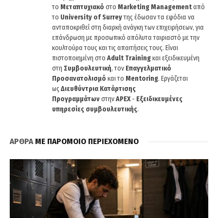
το
Μεταπτυχιακό
στο
Marketing Management
από
το
University of Surrey
της έδωσαν τα εφόδια να
ανταποκριθεί στη διαρκή ανάγκη των επιχειρήσεων, για
επάνδρωση με προσωπικό απόλυτα ταιριαστό με την
κουλτούρα τους και τις απαιτήσεις τους. Είναι
πιστοποιημένη στο
Adult Training
και εξειδικευμένη
στη
Συμβουλευτική
, τον
Επαγγελματικό
Προσανατολισμό
και το
Mentoring
. Εργάζεται
ως
Διευθύντρια Κατάρτισης
Προγραμμάτων
στην
APEX
-
Εξειδικευμένες
υπηρεσίες συμβουλευτικής
.
ΑΡΘΡΑ
ΜΕ ΠΑΡΟΜΟΙΟ ΠΕΡΙΕΧΟΜΕΝΟ