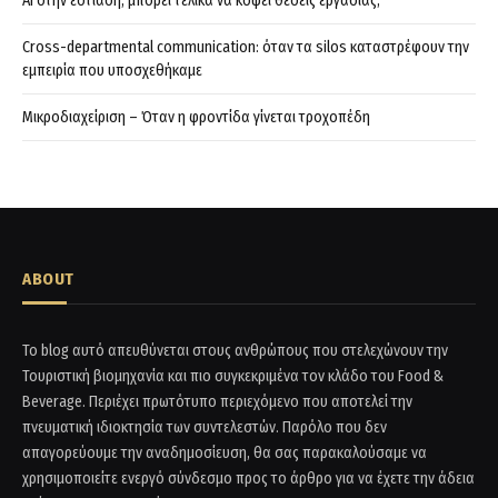
AI στην εστίαση, μπορεί τελικά να κόψει θέσεις εργασίας;
Cross-departmental communication: όταν τα silos καταστρέφουν την
εμπειρία που υποσχεθήκαμε
Μικροδιαχείριση – Όταν η φροντίδα γίνεται τροχοπέδη
ABOUT
Το blog αυτό απευθύνεται στους ανθρώπους που στελεχώνουν την
Τουριστική βιομηχανία και πιο συγκεκριμένα τον κλάδο του Food &
Beverage. Περιέχει πρωτότυπο περιεχόμενο που αποτελεί την
πνευματική ιδιοκτησία των συντελεστών. Παρόλο που δεν
απαγορεύουμε την αναδημοσίευση, θα σας παρακαλούσαμε να
χρησιμοποιείτε ενεργό σύνδεσμο προς το άρθρο για να έχετε την άδεια