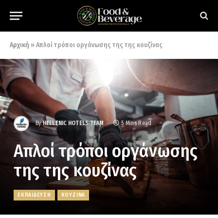
Αρχική
»
Απλοί τρόποι οργάνωσης της της κουζίνας
By
HELLENIC HOTELS TEAM
5 Mins Read
Απλοί τρόποι οργάνωσης
της της κουζίνας
ΕΚΠΑΙΔΕΥΣΗ
ΚΟΥΖΙΝΑ