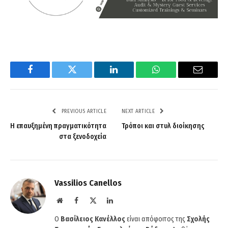
Facebook
Twitter
LinkedIn
WhatsApp
Email
PREVIOUS ARTICLE
NEXT ARTICLE
Η επαυξημένη πραγματικότητα
Τρόποι και στυλ διοίκησης
στα ξενοδοχεία
Vassilios Canellos
Website
Facebook
X
LinkedIn
(Twitter)
Ο
Βασίλειος Κανέλλος
είναι απόφοιτος της
Σχολής