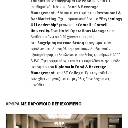
Τουριστικών Επαγγελμάτων Ρόδου.
Διαθέτει
ακαδημαϊκό τίτλο στο
Food & Beverage
Management
αλλά και στον τομέα του
Restaurant &
Bar Marketing
. Έχει παρακολουθήσει το
"
Psychology
Of
Leadership
"
μέσω του
eCornell
-
Cornell
University
.
Είναι
Hotel
Operations
Manager
και
διαθέτει πάνω από 20 χρόνια εμπειρίας
στη
διαχείριση
και
εκπαίδευση
επαγγελματικών
ομάδων, στη διασφάλιση προτύπων διαδικασιών
εξυπηρέτησης πελατών και ασφαλείας τροφίμων HACCP
& ISO. Έχει συμμετάσχει κατά το παρελθόν στην ομάδα
εισηγητών του
Diploma
in
Food
&
Beverage
Management
του
IST
College
. Έχει εργασθεί και
συνεχίζει να εργάζεται σε μεγάλες Ξενοδοχειακές
μονάδες.
ΑΡΘΡΑ
ΜΕ ΠΑΡΟΜΟΙΟ ΠΕΡΙΕΧΟΜΕΝΟ