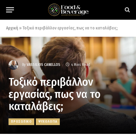
Αρχική
»
Τοξικό περιβάλλον εργασίας, πως να το καταλάβεις;
By
VASSILIOS CANELLOS
4 Mins Read
Τοξικό περιβάλλον
εργασίας, πως να το
καταλάβεις;
ΠΡΟΣΩΠΙΚΟ
ΨΥΧΟΛΟΓΙΑ