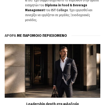
& ISO. Έχει συμμετάσχει κατά το παρελθόν στην ομάδα
εισηγητών του
Diploma
in
Food
&
Beverage
Management
του
IST
College
. Έχει εργασθεί και
συνεχίζει να εργάζεται σε μεγάλες Ξενοδοχειακές
μονάδες.
ΑΡΘΡΑ
ΜΕ ΠΑΡΟΜΟΙΟ ΠΕΡΙΕΧΟΜΕΝΟ
Leadership depth στη φιλοξενία