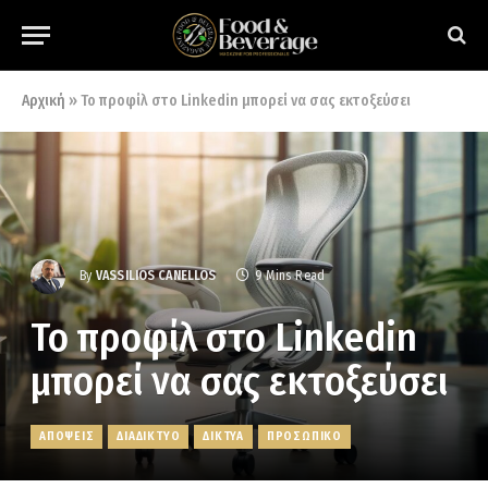
Αρχική
»
Το προφίλ στο Linkedin μπορεί να σας εκτοξεύσει
By
VASSILIOS CANELLOS
9 Mins Read
Το προφίλ στο Linkedin
μπορεί να σας εκτοξεύσει
ΑΠΟΨΕΙΣ
ΔΙΑΔΙΚΤΥΟ
ΔΙΚΤΥΑ
ΠΡΟΣΩΠΙΚΟ