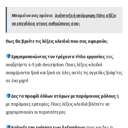
Μπορεί να σας αρέσει:
Ανάπτυξη ή απόρριψη; Πότε αξίζει
να επενδύεις στους ανθρώπους σου;
Πως θα βρείτε τις λέξεις κλειδιά που σας αφορούν;
Χρησιμοποιώντας τον τρέχοντα τίτλο εργασίας
σας,
αναζητήστε 4-5 job description. Ποιες λέξεις-κλειδιά
αναφέρονται ξανά και ξανά σε όλες αυτές τις αγγελίες Γράψ’τες
σε ένα χαρτί
Δες τα προφίλ άλλων ατόμων με παρόμοιους ρόλους
ή
με παρόμοιες εμπειρίες. Ποιες λέξεις-κλειδιά βλέπετε να
χρησιμοποιούν οι περισσότεροι;
Κοίταξε την ενότητα των δεξιοτήτων
τους και δες τι