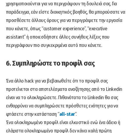
χρησιμοποιούνται για να περιγράψουν τη δουλειά σας. Για
παράδειγμα, εάν είστε διοικητικός βοηθός, θα μπορούσατε να
προσθέσετε άλλους όρους για να περιγράψετε την εργασία
που κάνετε, όπως “customer experience”, “executive
assistant” ή οποιεσδήποτε άλλες συνήθεις λέξεις που
περιγράφουν πιο συγκεκριμένα αυτό που κάνετε.
6. Συμπληρώστε το προφίλ σας
Ένα άλλο hack για να βεβαιωθείτε ότι το προφίλ σας
προτείνεται στα αποτελέσματα αναζήτησης από το Linkedin
είναι να τo ολοκληρώσετε. Πιθανότατα το Linkedin θα σας
ενθαρρύνει να συμπληρώσετε πρόσθετες ενότητες για να
φτάσετε στην κατάσταση “
all-star
“.
Ένα ολοκληρωμένο προφίλ είναι ελκυστικό ενώ ένα άδειο ή
ελάχιστα ολοκληρωμένο προφίλ δεν κάνει καλή πρώτη