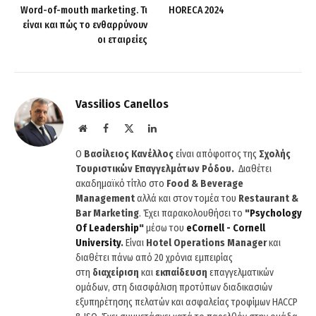
Word-of-mouth marketing. Τι
HORECA 2024
είναι και πώς το ενθαρρύνουν
οι εταιρείες
Vassilios Canellos
Website
Facebook
X
LinkedIn
(Twitter)
Ο
Βασίλειος Κανέλλος
είναι απόφοιτος της
Σχολής
Τουριστικών Επαγγελμάτων Ρόδου.
Διαθέτει
ακαδημαϊκό τίτλο στο
Food & Beverage
Management
αλλά και στον τομέα του
Restaurant &
Bar Marketing
. Έχει παρακολουθήσει το
"
Psychology
Of
Leadership
"
μέσω του
eCornell
-
Cornell
University
.
Είναι
Hotel
Operations
Manager
και
διαθέτει πάνω από 20 χρόνια εμπειρίας
στη
διαχείριση
και
εκπαίδευση
επαγγελματικών
ομάδων, στη διασφάλιση προτύπων διαδικασιών
εξυπηρέτησης πελατών και ασφαλείας τροφίμων HACCP