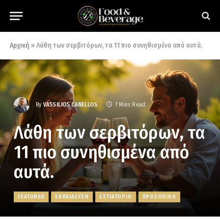
Αρχική
»
Λάθη των σερβιτόρων, τα 11 πιο συνηθισμένα από αυτά.
By
VASSILIOS CANELLOS
7 Mins Read
Λάθη των σερβιτόρων, τα
11 πιο συνηθισμένα από
αυτά.
FEATURED
ΕΚΠΑΙΔΕΥΣΗ
ΕΣΤΙΑΤΟΡΙΟ
ΠΡΟΣΩΠΙΚΟ