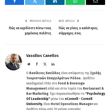
Facebook
Twitter
LinkedIn
WhatsApp
Email
PREVIOUS ARTICLE
NEXT ARTICLE
Πώς να κερδίσετε πίσω τους
Πώς να γίνεις ο καλύτερος
χαμένους πελάτες
σύμμαχος σου;
Vassilios Canellos
Website
Facebook
X
LinkedIn
(Twitter)
Ο
Βασίλειος Κανέλλος
είναι απόφοιτος της
Σχολής
Τουριστικών Επαγγελμάτων Ρόδου.
Διαθέτει
ακαδημαϊκό τίτλο στο
Food & Beverage
Management
αλλά και στον τομέα του
Restaurant &
Bar Marketing
. Έχει παρακολουθήσει το
"
Psychology
Of
Leadership
"
μέσω του
eCornell
-
Cornell
University
.
Είναι
Hotel
Operations
Manager
και
διαθέτει πάνω από 20 χρόνια εμπειρίας